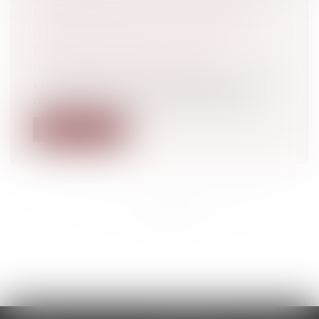
MAIS LIBÉRÉ AU MOTIF D'UN
DÉPASSEMENT DE LA DURÉE DE
DÉTENTION PROVISOIRE
Droit pénal
/
Procédure pénale
« Les juridictions sont surchargées, elles
n’ont plus les moyens de fonctionn...
Lire la suite
<<
<
...
291
292
293
294
295
296
297
...
>
>>