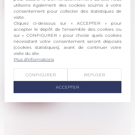
utilisons également des cookies soumis à votre
consentement pour collecter des statistiques de
visite.
Cliquez ci-dessous sur « ACCEPTER » pour
accepter le dépôt de l'ensemble des cookies ou
sur « CONFIGURER » pour choisir quels cookies
DÉPÔT AU SÉNAT D'UNE
nécessitant votre consentement seront déposés
PROPOSITION DE LOI SUR LE LIBRE
(cookies statistiques), avant de continuer votre
visite du site.
CHOIX DU CONSOMMATEUR DANS
Plus d'informations
LE CYBERESPACE
Droit de la consommation
CONFIGURER
REFUSER
Dépôt au Sénat d'une proposition de loi
visant à garantir le libre choix du c...
ACCEPTER
Lire la suite
CONDAMNÉ POUR ASSASSINAT