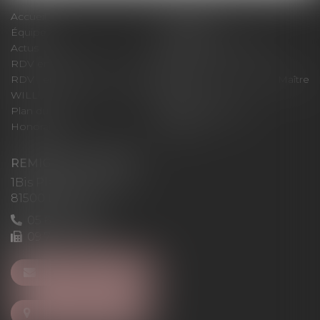
Accueil
Le cabinet
Équipe
Expertises
Actus
Pour un RDV efficace
RDV en ligne
Contact
RDV en ligne avec Maître
RDV en ligne avec Maître
WILL
LEVAN
Plan du site
Mentions légales
Honoraires
Articles
REMIGI-WILL-LEVAN
1Bis Place du Foirail
81500 Lavaur
05 63 58 23 64
09 72 65 69 95
NOUS CONTACTER
NOUS LOCALISER