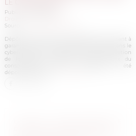
LE CYBERESPACE
Publié le :
30/01/2020
Droit de la consommation
Source :
www.juridiconline.com
Dépôt au Sénat d'une proposition de loi visant à
garantir le libre choix du consommateur dans le
cyberespace. Le 10 octobre 2019, une proposition
de loi visant à garantir le libre choix du
consommateur dans le cyberespace a été
déposée au Sénat...
Lire la suite
LOI ESSOC : L’URSSAF ENTAME UNE
DÉMARCHE DE CONCERTATION