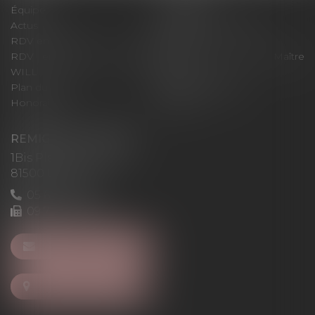
Équipe
Expertises
Actus
Pour un RDV efficace
RDV en ligne
Contact
RDV en ligne avec Maître
RDV en ligne avec Maître
WILL
LEVAN
Plan du site
Mentions légales
Honoraires
Articles
REMIGI-WILL-LEVAN
1Bis Place du Foirail
81500 Lavaur
05 63 58 23 64
09 72 65 69 95
NOUS CONTACTER
NOUS LOCALISER