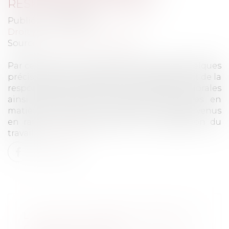
RESPONSABILITÉ PÉNALE
Publié le :
12/03/2020
Droit pénal
/
Procédure pénale
Source :
www.dalloz-actualite.fr
Par cet arrêt, la Cour de cassation opère quelques
précisions utiles s’agissant de l’engagement de la
responsabilité pénale des personnes morales
ainsi que celle des personnes physiques en
matière de délits non intentionnels intervenus
en raison de manquements à la législation du
travail...
Lire la suite
L’UTILITÉ DU PROCÈS-VERBAL DE
CONTRÔLE URSSAF