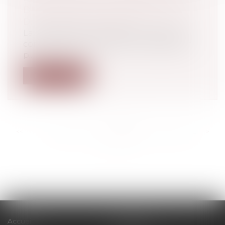
DU CODE DE LA CONSOMMATION
Droit de la consommation
La prescription biennale du Code de la
consommation constitue une exception
p...
Lire la suite
<<
<
...
280
281
282
283
284
285
286
...
>
>>
Accueil
Le cabinet