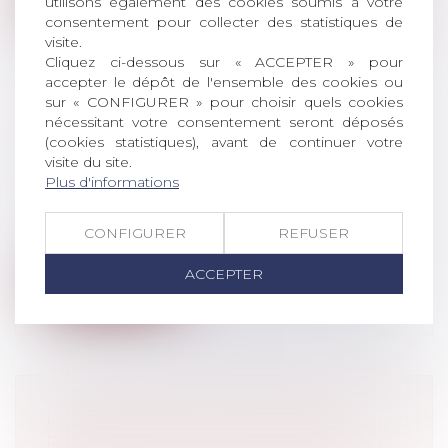
utilisons également des cookies soumis à votre
consentement pour collecter des statistiques de
visite.
Cliquez ci-dessous sur « ACCEPTER » pour
accepter le dépôt de l'ensemble des cookies ou
sur « CONFIGURER » pour choisir quels cookies
nécessitant votre consentement seront déposés
RÉCIDIVE SPÉCIALE : LE RECEL DE
(cookies statistiques), avant de continuer votre
VOL EST ASSIMILABLE AU
visite du site.
BLANCHIMENT
Plus d'informations
Droit pénal
/
Droit pénal des affaires
Après une enquête portant sur le vol, le
CONFIGURER
REFUSER
recel et la dissimulation de l’origi...
ACCEPTER
Lire la suite
LA CAUTION NE PEUT PAS SE
PRÉVALOIR DE LA PRESCRIPTION