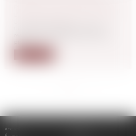
PREUVE D’UN MOTIF ÉTRANGER À
L’ALERTE PÈSE SUR L’EMPLOYEUR
Droit du travail - Salariés
Une salariée engagée en qualité de
responsable du département offres et
proje...
Lire la suite
<<
<
...
2
3
4
5
6
7
8
...
>
>>
Accueil
Le cabinet
Équipe
Expertises