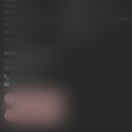
Actus
Pour un RDV efficace
RDV en ligne
Contact
RDV en ligne avec Maître
RDV en ligne avec Maître
WILL
LEVAN
Plan du site
Mentions légales
Honoraires
Articles
REMIGI-WILL-LEVAN
1Bis Place du Foirail
81500 Lavaur
05 63 58 23 64
09 72 65 69 95
NOUS CONTACTER
NOUS LOCALISER