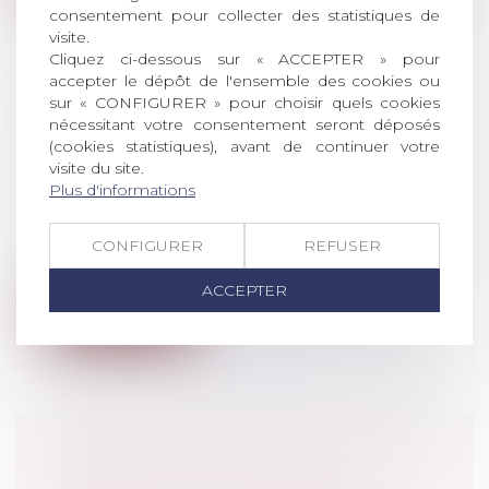
consentement pour collecter des statistiques de
visite.
Cliquez ci-dessous sur « ACCEPTER » pour
accepter le dépôt de l'ensemble des cookies ou
sur « CONFIGURER » pour choisir quels cookies
MINEURS VICTIMES DE VIOLENCES
nécessitant votre consentement seront déposés
SEXUELLES : CRÉATION DU
(cookies statistiques), avant de continuer votre
visite du site.
TRAITEMENT TÉMOIGNAGES
Plus d'informations
CIIVISE
Droit pénal
/
Droit pénal des mineurs
CONFIGURER
REFUSER
Le décret n° 2023-72 du 6 février 2023
portant création d’un traitement de do...
ACCEPTER
Lire la suite
LICENCIEMENT DU LANCEUR
D’ALERTE : LA CHARGE DE LA