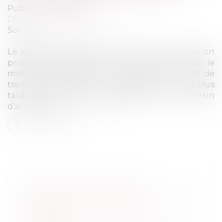
Publié le :
14/02/2023
Droit du travail - Employeurs
Source :
www.efl.fr
Le salarié qui adhère au contrat de sécurisation
professionnelle doit être informé par écrit sur le
motif économique de la rupture du contrat de
travail avant d’adhérer au dispositif, donc au plus
tard avant l’envoi à l’employeur du bulletin
d’acceptation...
Lire la suite
RETRAIT DE L’AUTORITÉ
PARENTALE POUR PARTICIPATION
À L’ESCALADE DU CONFLIT