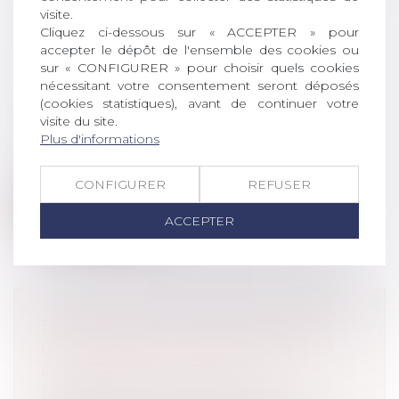
visite.
Cliquez ci-dessous sur « ACCEPTER » pour
DROIT DE PARTAGE : UNE
accepter le dépôt de l'ensemble des cookies ou
sur « CONFIGURER » pour choisir quels cookies
PREMIÈRE RÉDUCTION EN 2020
nécessitant votre consentement seront déposés
Droit de la famille, des personnes et de
(cookies statistiques), avant de continuer votre
leur patrimoine
/
Divorce et séparation
visite du site.
Dans le cadre de l'examen en séance
Plus d'informations
publique de plusieurs amendements à
l'art...
CONFIGURER
REFUSER
Lire la suite
ACCEPTER
FAUTE PÉNALE INTENTIONNELLE
DU DIRIGEANT : CHARGE DES
DOMMAGES-INTÉRÊTS
Droit pénal
/
Droit pénal des affaires