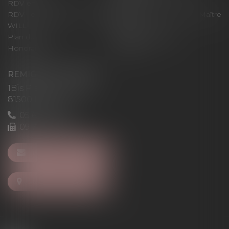
RDV en ligne
Contact
RDV en ligne avec Maître
RDV en ligne avec Maître
WILL
LEVAN
Plan du site
Mentions légales
Honoraires
Articles
REMIGI-WILL-LEVAN
1Bis Place du Foirail
81500 Lavaur
05 63 58 23 64
09 72 65 69 95
NOUS CONTACTER
NOUS LOCALISER