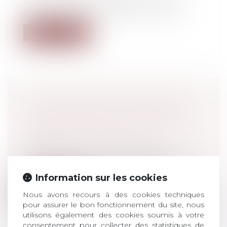
L’arrêt rendu par la première chambre
civile de la Cour de cassation le 26 se...
Lire la suite
DE LA NÉCESSITÉ DE DÉSIGNER
UN MANDATAIRE SUCCESSORAL
Droit de la famille, des personnes et de
leur patrimoine
/
Patrimoine et
succession
L’inertie et la carence du légataire
universel dans l’administration de la su...
Information sur les cookies
Lire la suite
Nous avons recours à des cookies techniques
pour assurer le bon fonctionnement du site, nous
utilisons également des cookies soumis à votre
consentement pour collecter des statistiques de