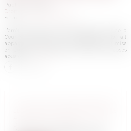
Publié le :
08/11/2019
Droit de la consommation
Source :
www.dalloz-actualite.fr
L’arrêt rendu par la première chambre civile de la
Cour de cassation le 26 septembre 2019 fait
apparaître une distinction insuffisamment mise
en lumière entre les clauses illicites et les clauses
abusives...
Lire la suite
LA COUR DE CASSATION PRÉCISE
LES DISTINCTIONS ENTRE CLAUSES
ABUSIVES ET CLAUSES ILLICITES
Droit de la consommation