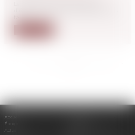
La faute pénale intentionnelle du
dirigeant est par essence détachable des
fo...
Lire la suite
<<
<
...
314
315
316
317
318
319
320
...
>
>>
Accueil
Le cabinet
Équipe
Expertises
Actus
Pour un RDV efficace