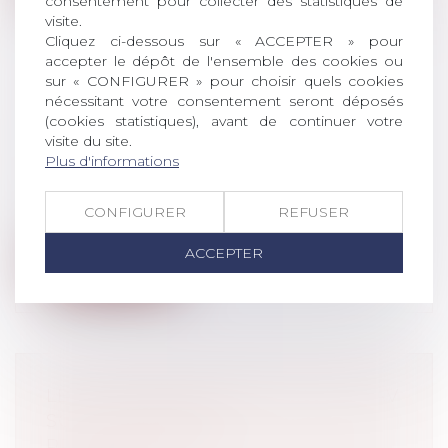
consentement pour collecter des statistiques de
visite.
Cliquez ci-dessous sur « ACCEPTER » pour
accepter le dépôt de l'ensemble des cookies ou
sur « CONFIGURER » pour choisir quels cookies
nécessitant votre consentement seront déposés
INDEX D'ÉGALITÉ
(cookies statistiques), avant de continuer votre
PROFESSIONNELLE À PUBLIER
visite du site.
AVANT LE 1ER MARS 2023
Plus d'informations
Droit du travail - Employeurs
D’ici le 1er mars 2023, toutes les
CONFIGURER
REFUSER
entreprises de 50 salariés et plus devront...
ACCEPTER
Lire la suite
LES COTISATIONS DUES À LA CIPAV
SONT DÉSORMAIS
PROPORTIONNELLES AU REVENU