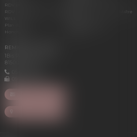
RDV en ligne
Contact
RDV en ligne avec Maître
RDV en ligne avec Maître
WILL
LEVAN
Plan du site
Mentions légales
Honoraires
Articles
REMIGI-WILL-LEVAN
1Bis Place du Foirail
81500 Lavaur
05 63 58 23 64
09 72 65 69 95
NOUS CONTACTER
NOUS LOCALISER