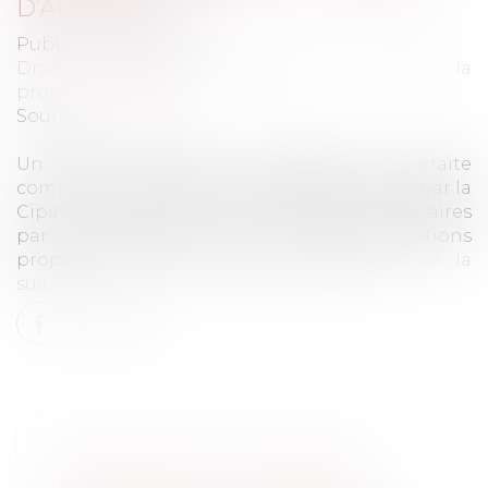
D’ACTIVITÉ
Publié le :
24/02/2023
Droit du travail - Employeurs
/
Droit de la
protection sociale
Source :
www.efl.fr
Un décret modifie les régimes de retraite
complémentaire et d’invalidité-décès gérés par la
Cipav en remplaçant les cotisations forfaitaires
par classe de revenus par des cotisations
proportionnelles au revenu d’activité...
Lire la
suite
CONDITIONS DE L’AUDIENCE
UNIQUE POUR LES MINEURS