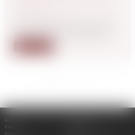
D’ACTIVITÉ
Droit du travail - Employeurs
/
Droit de la
protection sociale
Un décret modifie les régimes de retraite
complémentaire et d’invalidité-décè...
Lire la suite
<<
<
1
2
3
4
5
6
7
...
>
>>
Accueil
Le cabinet
Équipe
Expertises
Actus
Pour un RDV efficace