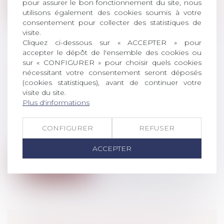
pour assurer le bon fonctionnement du site, nous
utilisons également des cookies soumis à votre
consentement pour collecter des statistiques de
visite.
Cliquez ci-dessous sur « ACCEPTER » pour
accepter le dépôt de l'ensemble des cookies ou
sur « CONFIGURER » pour choisir quels cookies
SUCCESSION : POURQUOI
nécessitant votre consentement seront déposés
RÉALISER UN INVENTAIRE ?
(cookies statistiques), avant de continuer votre
Droit de la famille, des personnes et de
visite du site.
leur patrimoine
/
Patrimoine et
Plus d'informations
succession
Pour toute succession comprenant un
CONFIGURER
REFUSER
bien immobilier et/ou lorsque le
montant...
ACCEPTER
Lire la suite