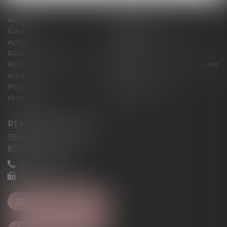
Accueil
Le cabinet
Équipe
Expertises
Actus
Pour un RDV efficace
RDV en ligne
Contact
RDV en ligne avec Maître
RDV en ligne avec Maître
WILL
LEVAN
Plan du site
Mentions légales
Honoraires
Articles
REMIGI-WILL-LEVAN
1Bis Place du Foirail
81500 Lavaur
05 63 58 23 64
09 72 65 69 95
NOUS CONTACTER