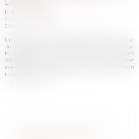
L’ACTIVITÉ
Publié le :
31/07/2020
Droit commercial
/
Droit de la distribution
Source :
www.efl.fr
Un contrat de franchise a été annulé pour erreur
du franchisé, novice dans le secteur concerné, car
le franchiseur lui avait fourni un compte
d’exploitation prévisionnel bien trop optimiste et
avait validé le choix d’un local d’exploitation
inadapté et trop cher...
Lire la suite
UN CONTRAT DE FRANCHISE
ANNULÉ POUR ERREUR DU