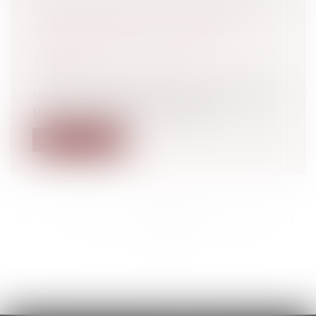
CORONAVIRUS : PRÉCISIONS EN
MATIÈRE D'AÉRATION ET DE
VENTILATION DES LIEUX DE
TRAVAIL
Droit du travail - Employeurs
Une fiche en date du 19 juin 2020, diffusée
par le ministère du travail, préc...
Lire la suite
<<
<
...
241
242
243
244
245
246
247
...
>
>>