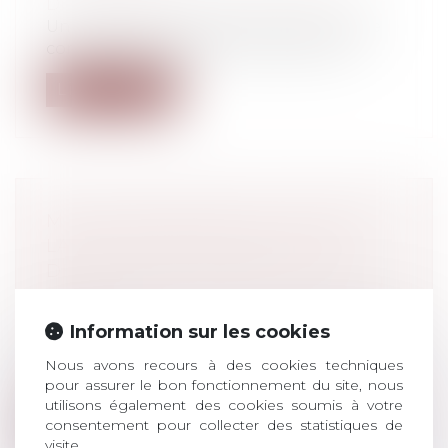
Droit pénal
/
Droit pénal des affaires
Une amende civile peut être prononcée
contre une société qui a recueilli le p...
Lire la suite
MISE EN DEMEURE DE L'URSSAF :
LA NÉCESSAIRE MENTION DU
DÉLAI D'ACQUITTEMENT D’UNE
DETTE
Droit du travail - Employeurs
/
Droit de la
Information sur les cookies
protection sociale
Selon la Cour de cassation, pour être
Nous avons recours à des cookies techniques
pour assurer le bon fonctionnement du site, nous
valable, la mise en demeure de l'Urssaf...
utilisons également des cookies soumis à votre
consentement pour collecter des statistiques de
Lire la suite
visite.