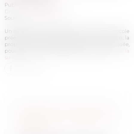
Publié le :
29/01/2020
Droit du travail - Employeurs
Source :
web.lexisnexis.fr
Un syndicat ayant signé sans réserve le protocole
préélectoral ne peut contester, après l’élection, la
proportion hommes/femmes qui y est indiquée,
pour légitimer la composition de sa liste...
Lire la
suite
CONDAMNATION D’UNE SOCIÉTÉ
POUR DES FAITS COMMIS PAR UNE
AUTRE DONT ELLE A RECUEILLI LE
PATRIMOINE