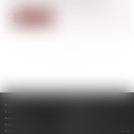
LOM, a été publiée au JO du 26/12/20...
Lire la suite
<<
<
...
292
293
294
295
296
297
298
...
>
>>
Accueil
Le cabinet
Équipe
Expertises
Actus
Pour un RDV efficace
RDV en ligne
Contact
RDV en ligne avec Maître
RDV en ligne avec Maître