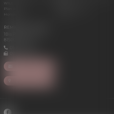
WILL
LEVAN
Plan du site
Mentions légales
Honoraires
Articles
REMIGI-WILL-LEVAN
1Bis Place du Foirail
81500 Lavaur
05 63 58 23 64
09 72 65 69 95
NOUS CONTACTER
NOUS LOCALISER