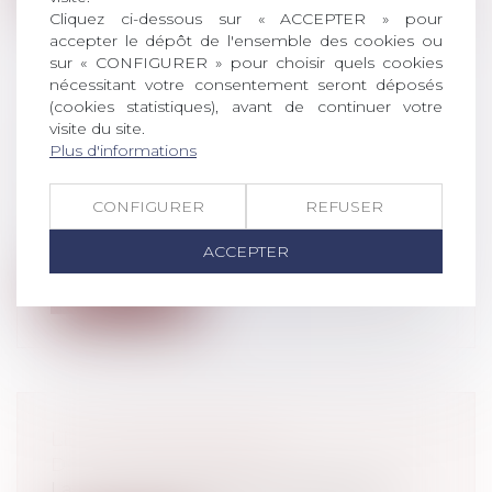
Cliquez ci-dessous sur « ACCEPTER » pour
accepter le dépôt de l'ensemble des cookies ou
sur « CONFIGURER » pour choisir quels cookies
nécessitant votre consentement seront déposés
(cookies statistiques), avant de continuer votre
CONTESTATION POST ÉLECTIONS
visite du site.
DU SYNDICAT N'AYANT PAS
Plus d'informations
FORMULÉ DE RÉSERVES
Droit du travail - Employeurs
CONFIGURER
REFUSER
Un syndicat ayant signé sans réserve le
protocole préélectoral ne peut contes...
ACCEPTER
Lire la suite
LE « TITRE MOBILITÉ »
Droit du travail - Salariés
La loi d’orientation des mobilités, dite