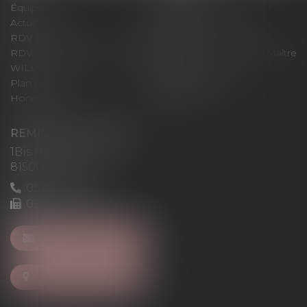
Équipe
Expertises
Actus
Pour un RDV efficace
RDV en ligne
Contact
RDV en ligne avec Maître
RDV en ligne avec Maître
WILL
LEVAN
Plan du site
Mentions légales
Honoraires
Articles
REMIGI-WILL-LEVAN
1Bis Place du Foirail
81500 Lavaur
05 63 58 23 64
09 72 65 69 95
NOUS CONTACTER
NOUS LOCALISER