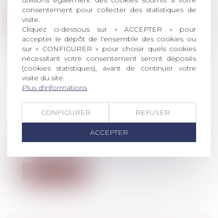
utilisons également des cookies soumis à votre
avertissement pour absence injusti...
consentement pour collecter des statistiques de
visite.
Lire la suite
Cliquez ci-dessous sur « ACCEPTER » pour
accepter le dépôt de l'ensemble des cookies ou
sur « CONFIGURER » pour choisir quels cookies
nécessitant votre consentement seront déposés
(cookies statistiques), avant de continuer votre
visite du site.
QUELLES SONT LES DÉMARCHES À
Plus d'informations
FAIRE APRÈS UN DÉCÈS ?
Droit de la famille, des personnes et de
CONFIGURER
REFUSER
leur patrimoine
/
Patrimoine et
succession
ACCEPTER
Le décès d’un proche nous met aux prises
avec un certain nombre de formalités...
Lire la suite