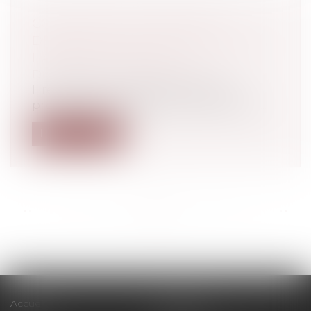
COMPARUTION IMMÉDIATE :
DÉCLARATIONS VOLONTAIRES EN
L’ABSENCE D’AVOCAT
Droit pénal
/
Procédure pénale
Il résulte de l’article 393 du Code de
procédure pénale que le procureur de l...
Lire la suite
<<
<
...
23
24
25
26
27
28
29
...
>
>>
Accueil
Le cabinet