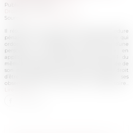
Publié le :
03/11/2022
Droit pénal
/
Procédure pénale
Source :
www.actu-juridique.fr
Il résulte de l’article 393 du Code de procédure
pénale que le procureur de la République qui
ordonne le défèrement devant lui d’une
personne qu’il envisage de poursuivre en
application des articles 394, 395 et 397-1-1 du
même code peut, après avoir avisé l’intéressée de
son droit de garder le silence et de son droit
d’être assistée d’un avocat, recueillir ses
observations ou procéder à son interrogatoire...
Lire la suite