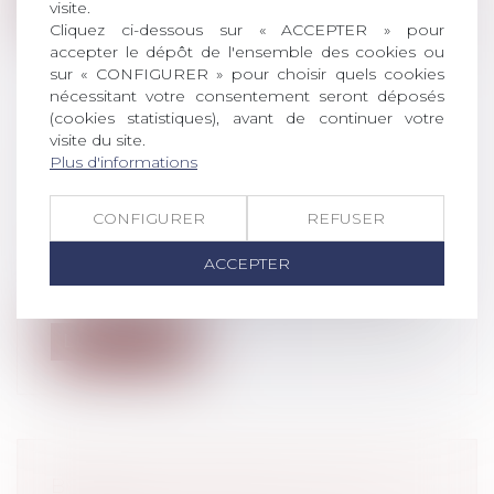
visite.
Cliquez ci-dessous sur « ACCEPTER » pour
accepter le dépôt de l'ensemble des cookies ou
sur « CONFIGURER » pour choisir quels cookies
nécessitant votre consentement seront déposés
(cookies statistiques), avant de continuer votre
visite du site.
CHÔMAGE -PRIME DE 1 000 €
Plus d'informations
POUR CERTAINS DEMANDEURS
D'EMPLOIS DE LONGUE DURÉE
CONFIGURER
REFUSER
Droit du travail - Employeurs
/
Droit de la
protection sociale
ACCEPTER
Une aide exceptionnelle de 1 000 € est
versée aux demandeurs d'emploi de long...
Lire la suite
BOIRE OU CONDUIRE, IL FAUT