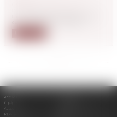
CHOISIR !
Droit pénal
/
Procédure pénale
La loi n° 2019-1428 du 24 décembre 2019
qui a modifié l’article L. 234-13 du...
Lire la suite
<<
<
...
113
114
115
116
117
118
119
...
>
>>
Accueil
Le cabinet
Équipe
Expertises
Actus
Pour un RDV efficace
RDV en ligne
Contact