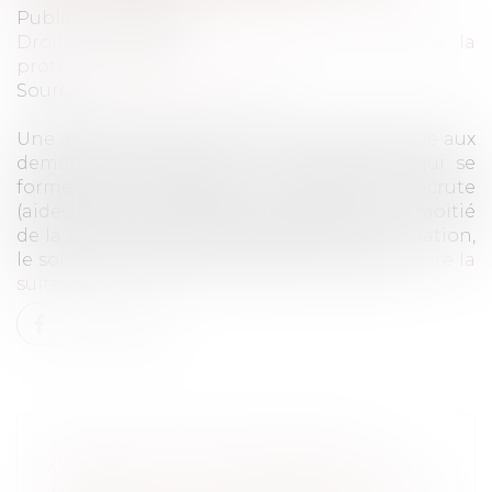
Publié le :
18/11/2021
Droit du travail - Employeurs
/
Droit de la
protection sociale
Source :
www.service-public.fr
Une aide exceptionnelle de 1 000 € est versée aux
demandeurs d'emploi de longue durée qui se
forment en entreprise à un métier qui recrute
(aides-soignants, hôtellerie, bâtiment). La moitié
de la prime sera versée au début de la formation,
le solde sera réglé à l'issue de la formation.
Lire la
suite
AT/MP. EN CAS D'AGRESSION
APRÈS UNE LETTRE DE MENACES