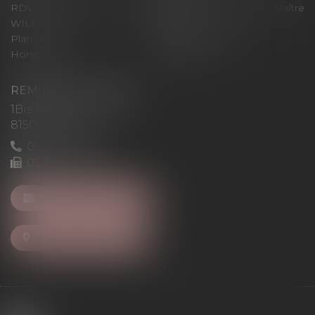
RDV en ligne avec Maître
RDV en ligne avec Maître
WILL
LEVAN
Plan du site
Mentions légales
Honoraires
Articles
REMIGI-WILL-LEVAN
1Bis Place du Foirail
81500 Lavaur
05 63 58 23 64
09 72 65 69 95
NOUS CONTACTER
NOUS LOCALISER