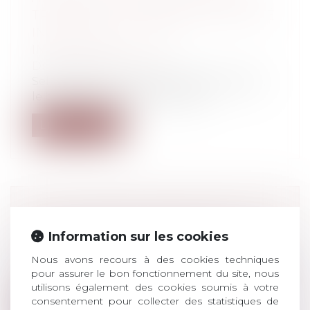
TRANSMISE À L'EMPLOYEUR RESTÉ
INACTIF, IL Y A FAUTE
INEXCUSABLE
Droit du travail - Salariés
Selon l’article L. 4131-4 du code du travail,
le bénéfice de la faute inexcus...
Lire la suite
ACHAT D'OBJET DÉFECTUEUX: UN
RECOURS EST-IL POSSIBLE?
Information sur les cookies
Droit de la consommation
Nous avons recours à des cookies techniques
Les défauts de fabrication peuvent parfois
pour assurer le bon fonctionnement du site, nous
ruiner la surprise d'un bon achat,...
utilisons également des cookies soumis à votre
consentement pour collecter des statistiques de
Lire la suite