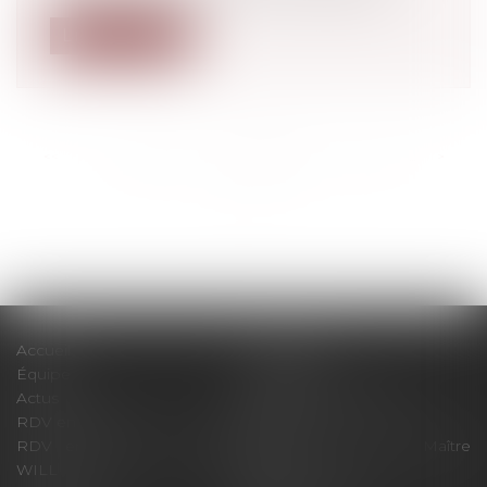
Lire la suite
<<
<
...
168
169
170
171
172
173
174
...
>
>>
Accueil
Le cabinet
Équipe
Expertises
Actus
Pour un RDV efficace
RDV en ligne
Contact
RDV en ligne avec Maître
RDV en ligne avec Maître
WILL
LEVAN