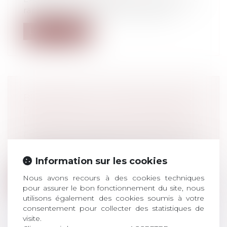
rapport de la mission d'information...
Lire la suite
BLANCHIMENT : PUBLICATION DU
DÉCRET SUR LA LUTTE CONTRE
L'ANONYMAT DES ACTIFS VIRTUELS
Droit pénal
/
Droit pénal des affaires
Le décret n° 2021-387 du 2 avril 2021 relatif
à la lutte contre l’anonymat de...
Information sur les cookies
Nous avons recours à des cookies techniques
Lire la suite
pour assurer le bon fonctionnement du site, nous
utilisons également des cookies soumis à votre
consentement pour collecter des statistiques de
visite.