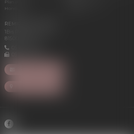
Plan du site
Mentions légales
Honoraires
Articles
REMIGI-WILL-LEVAN
1Bis Place du Foirail
81500 Lavaur
05 63 58 23 64
09 72 65 69 95
NOUS CONTACTER
NOUS LOCALISER