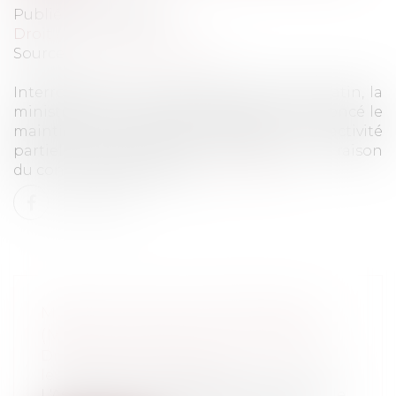
Publié le :
19/04/2021
Droit du travail - Salariés
Source :
www.linternaute.com
Interrogée du micro de Cnews ce jeudi matin, la
ministre du Travail, Elisabeth Borne, a annoncé le
maintien des règles actuelles de l'activité
partielle jusqu'à la fin du mois de mai, en raison
du contexte épidémique...
Lire la suite
MINEURS NON ACCOMPAGNÉS
(MNA) ET SÉCURITÉ : QUE FAIRE ?
Droit de la famille, des personnes et de
leur patrimoine
/
Filiation
L'Assemblée nationale vient de publier le