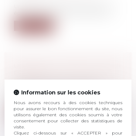
Une mère avait légué une maison à son
époux en précisant qu'elle devrait être...
Lire la suite
LE PARQUET EUROPÉEN ENTRE EN
FONCTION
Droit pénal
/
Droit pénal des affaires
Le Bureau du Procureur Général
Information sur les cookies
Européen (BPGE), ou Parquet européen,
prendra...
Nous avons recours à des cookies techniques
pour assurer le bon fonctionnement du site, nous
Lire la suite
utilisons également des cookies soumis à votre
consentement pour collecter des statistiques de
visite.
Cliquez ci-dessous sur « ACCEPTER » pour