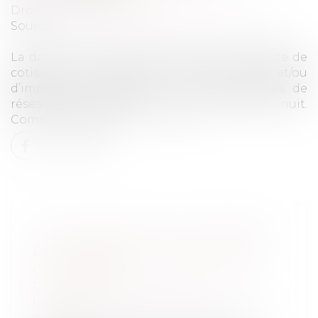
Droit du travail - Employeurs
Source :
impact-immo-paris.monsitemedia.fr
La date limite de paiement de votre acompte de
cotisation foncière des entreprises (CFE) et/ou
d’imposition forfaitaire sur les entreprises de
réseaux (IFER) est fixée au 15 juin 2021 à minuit.
Comment le payer...
Lire la suite
UN TESTAMENT PEUT INTERDIRE
DE VENDRE UNE MAISON DONT
ON A HÉRITÉ
Droit de la famille, des personnes et de
leur patrimoine
/
Patrimoine et
succession