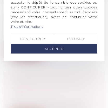
accepter le dépôt de l'ensemble des cookies ou
sur « CONFIGURER » pour choisir quels cookies
nécessitant votre consentement seront déposés
CFE 2021 : UN ACOMPTE À PAYER
(cookies statistiques), avant de continuer votre
AU PLUS TARD LE 15 JUIN 2021
visite du site.
Droit du travail - Employeurs
Plus d'informations
La date limite de paiement de votre
acompte de cotisation foncière des
CONFIGURER
REFUSER
entrep...
ACCEPTER
Lire la suite
PROPOSITION DE LOI POUR
NOMMER LES ENFANTS NÉS SANS
VIE
(NPU) Droit de la famille
Jeudi 10 juin 2021, le Sénat a adopté, en