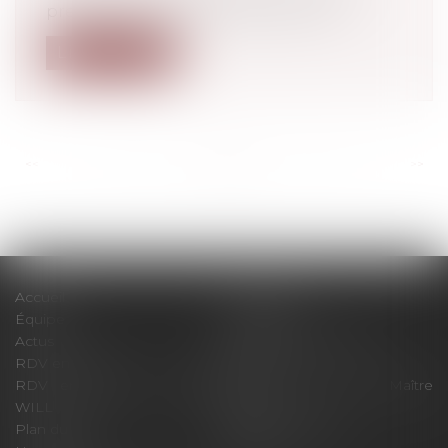
première lecture, la proposition de...
Lire la suite
<<
<
...
152
153
154
155
156
157
158
...
>
>>
Accueil
Le cabinet
Équipe
Expertises
Actus
Pour un RDV efficace
RDV en ligne
Contact
RDV en ligne avec Maître
RDV en ligne avec Maître
WILL
LEVAN
Plan du site
Mentions légales