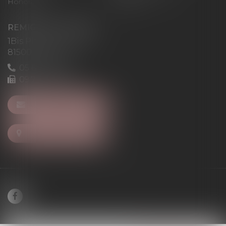
Honoraires
Articles
REMIGI-WILL-LEVAN
1Bis Place du Foirail
81500 Lavaur
05 63 58 23 64
09 72 65 69 95
NOUS CONTACTER
NOUS LOCALISER