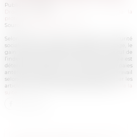
Publié le :
05/11/2020
Droit du travail - Employeurs
/
Droit de la
protection sociale
Source :
www.labase-lextenso.fr
Selon l’article L. 323-4 du Code de la sécurité
sociale, dans sa rédaction applicable au litige, le
gain journalier de base retenu pour le calcul de
l’indemnité journalière de l’assurance maladie est
déterminé d’après la ou les dernières paies
antérieures à la date de l’interruption du travail
selon les modalités et exceptions prévues par les
articles R. 323-4 et R. 323-8 du même code...
Lire la
suite