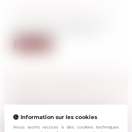
MANDAT D’AMENER ET PRIVATION
DE LIBERTÉ D’UN MINEUR
Droit pénal
/
Droit pénal des mineurs
Dans un arrêt du 14 octobre 2020, la Cour
de cassation affirme qu’il est poss...
Lire la suite
CALCUL DES INDEMNITÉS DE
RUPTURE DU CONTRAT DE
TRAVAIL
Droit du travail - Salariés
Tout savoir sur les indemnités qui vous
Information sur les cookies
sont dues lorsque vous quittez votre...
Nous avons recours à des cookies techniques
Lire la suite