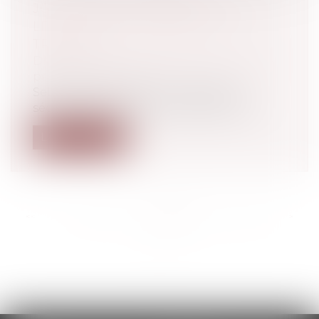
JOURNALIÈRE PERÇUE PENDANT
LES PÉRIODES D’ARRÊT DE
TRAVAIL
Droit du travail - Employeurs
/
Droit de la
protection sociale
Selon l’article L. 323-4 du Code de la
sécurité sociale, dans sa rédaction ap...
Lire la suite
<<
<
...
216
217
218
219
220
221
222
...
>
>>