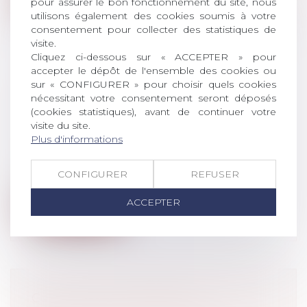
pour assurer le bon fonctionnement du site, nous
utilisons également des cookies soumis à votre
consentement pour collecter des statistiques de
visite.
Cliquez ci-dessous sur « ACCEPTER » pour
accepter le dépôt de l'ensemble des cookies ou
LA JUSTICE AMÉRICAINE POURSUIT
sur « CONFIGURER » pour choisir quels cookies
nécessitant votre consentement seront déposés
GOOGLE POUR ATTEINTE AU
(cookies statistiques), avant de continuer votre
DROIT DE LA CONCURRENCE
visite du site.
Droit commercial
/
Droit de la
Plus d'informations
concurrence
Le département américain de la Justice a
CONFIGURER
REFUSER
engagé mardi des poursuites contre G...
ACCEPTER
Lire la suite
CALCUL DE L’INDEMNITÉ