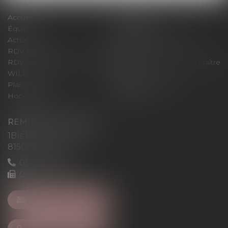
Accueil
Le cabinet
Équipe
Expertises
Actus
Pour un RDV efficace
RDV en ligne
Contact
RDV en ligne avec Maître
RDV en ligne avec Maître
WILL
LEVAN
Plan du site
Mentions légales
Honoraires
Articles
REMIGI-WILL-LEVAN
1Bis Place du Foirail
81500 Lavaur
05 63 58 23 64
09 72 65 69 95
NOUS CONTACTER