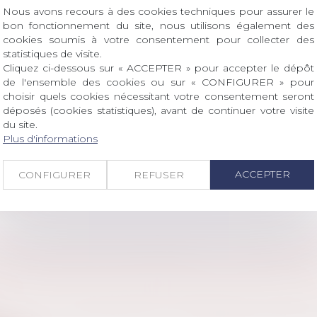
Nous avons recours à des cookies techniques pour assurer le
bon fonctionnement du site, nous utilisons également des
cookies soumis à votre consentement pour collecter des
statistiques de visite.
Cliquez ci-dessous sur « ACCEPTER » pour accepter le dépôt
X DROITS DU PROPRIÉTAIRE DU BIEN CONF
de l'ensemble des cookies ou sur « CONFIGURER » pour
choisir quels cookies nécessitant votre consentement seront
l
/
Procédure pénale
déposés (cookies statistiques), avant de continuer votre visite
sable d’établissements d’enseignement privé est mis
du site.
Plus d'informations
ite
ACCEPTER
CONFIGURER
REFUSER
OCIALE VERSÉE DIRECTEMENT À L’ÉTABLISS
GEMENT EST RÉCUPÉRABLE SUR SUCCESSIO
 famille, des personnes et de leur patrimoine
/
Patrimo