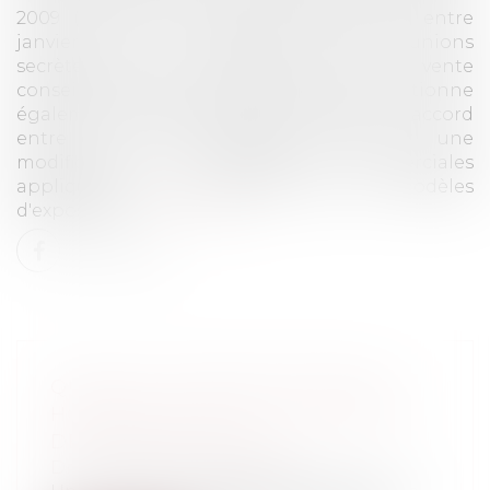
2009 (avec une période de suspension entre
janvier 2007 et mai 2008), lors de réunions
secrètes, sur les hausses des prix de vente
conseillés (entente horizontale). Elle sanctionne
également les fabricants pour s'être mis d'accord
entre mai et septembre 2009 sur une
modification des conditions commerciales
appliquées aux cuisinistes pour les modèles
d'exposition...
Lire la suite
QUAND LA MODIFICATION DES
HORAIRES TOUCHE UN ÉLÉMENT
DE RÉMUNÉRATION
Droit du travail - Employeurs