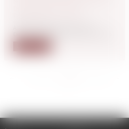
NOTAMMENT, CONCERTÉS SUR
DES HAUSSES DE PRIX.
Droit commercial
/
Droit de la
concurrence
À la suite d'indices transmis par la
Direction générale de la concurrence, de...
Lire la suite
<<
<
...
389
390
391
392
393
394
395
...
>
>>