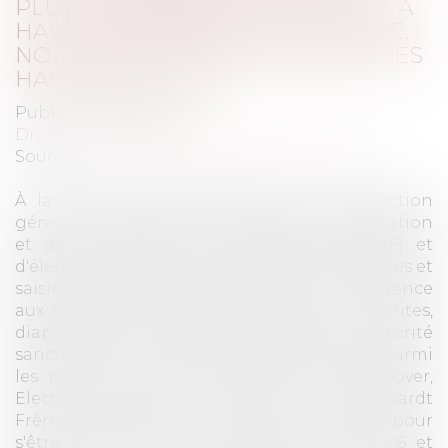
PLUS IMPORTANTS DU SECTEUR, À
HAUTEUR DE189 M€ POUR S'ÊTRE,
NOTAMMENT, CONCERTÉS SUR DES
HAUSSES DE PRIX.
Publié le :
03/01/2019
Droit commercial
/
Droit de la concurrence
Source :
www.autoritedelaconcurrence.fr
À la suite d'indices transmis par la Direction
générale de la concurrence, de la consommation
et de la répression des fraudes (DGCCRF) et
d'éléments recueillis lors d'opérations de visites et
saisie réalisées par l'Autorité de la concurrence
aux sièges des entreprises (notes manuscrites,
diaporamas, documents, tableaux), l'Autorité
sanctionne 6 fabricants d'électroménager, parmi
les principaux en France1, BSH, Candy Hoover,
Electrolux, Indesit2, Whirlpool et Eberhardt
Frères (distributeur de la marque Liebherr) pour
s'être concertés à deux reprises, entre 2006 et