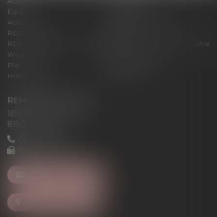
Accueil
Le cabinet
Équipe
Expertises
Actus
Pour un RDV efficace
RDV en ligne
Contact
RDV en ligne avec Maître
RDV en ligne avec Maître
WILL
LEVAN
Plan du site
Mentions légales
Honoraires
Articles
REMIGI-WILL-LEVAN
1Bis Place du Foirail
81500 Lavaur
05 63 58 23 64
09 72 65 69 95
NOUS CONTACTER
NOUS LOCALISER