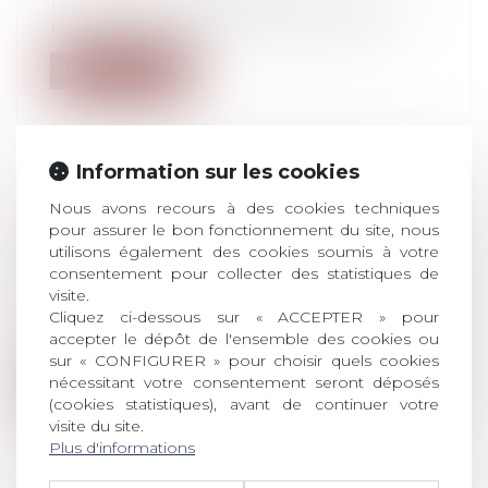
Une clause de variabilité des horaires ne
permet pas à l’employeur de décider...
Lire la suite
Information sur les cookies
Nous avons recours à des cookies techniques
VIOLENCES SUR MINEURS: MADRID
pour assurer le bon fonctionnement du site, nous
VEUT RALLONGER LE DÉLAI DE
utilisons également des cookies soumis à votre
PRESCRIPTION
consentement pour collecter des statistiques de
Droit pénal
/
Droit pénal des mineurs
visite.
Cliquez ci-dessous sur « ACCEPTER » pour
Le gouvernement espagnol a adopté
accepter le dépôt de l'ensemble des cookies ou
aujourd'hui un projet de loi visant à allon...
sur « CONFIGURER » pour choisir quels cookies
nécessitant votre consentement seront déposés
Lire la suite
(cookies statistiques), avant de continuer votre
visite du site.
Plus d'informations