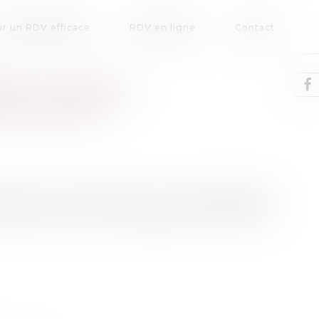
r un RDV efficace
RDV en ligne
Contact
ON : QUELLE
PLOYEUR ?
pellent les employeurs à leur responsabilité
ntenu, remise … Les enseignements à retenir...