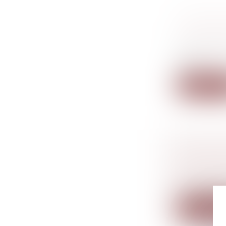
ATTESTA
L’EMPLO
Droit du tra
Plusieurs d
resp...
Lire la su
LA RÉSI
EST FACIL
Droit de l
La récente l
Lire la su