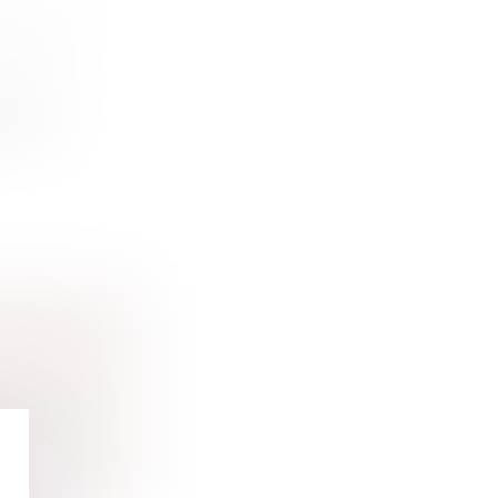
ITÉ DE
 à leur
TEURS
ation d...