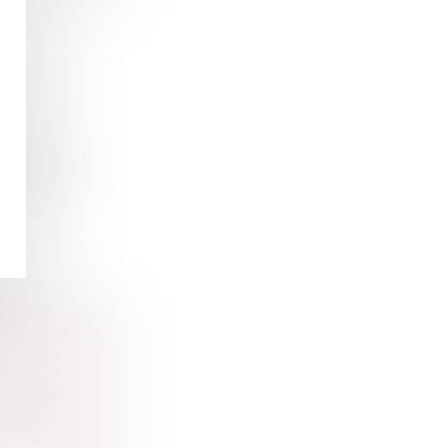
IEMENT
s d'urge...
 À
mitation