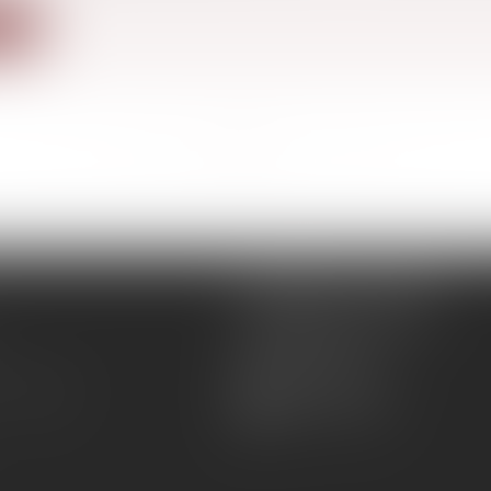
ite
<<
<
...
37
38
39
40
41
42
43
...
>
>>
REMIGI-WILL-LEVAN
1Bis Place du Foirail
81500 Lavaur
05 63 58 23 64
 Maître
09 72 65 69 95