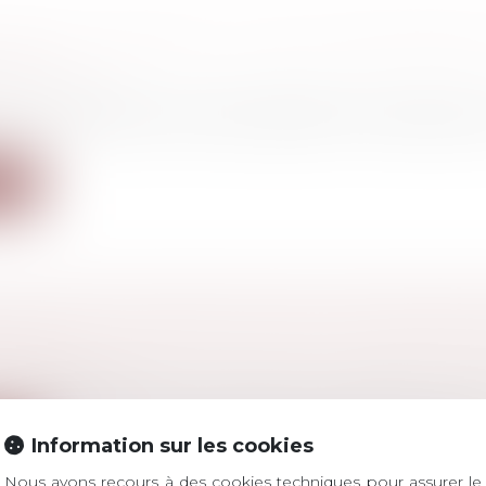
TION DE FORMATION : QUELLE RESPONSABIL
YEUR ?
vail - Salariés
écisions de justice récentes rappellent les employeurs
ite
LIATION DES CONTRATS PAR LES CONSOMMA
ITÉE !
a consommation
oi en faveur du pouvoir d’achat vient simplifier la résili
Information sur les cookies
ite
Nous avons recours à des cookies techniques pour assurer le