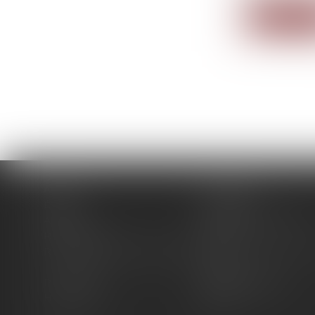
Lire la su
Accueil
Le cabinet
Équipe
Expertises
Actus
Pour un RDV efficace
RDV en ligne
Contact
RDV en ligne avec Maître WILL
RDV en ligne avec
LEVAN
Plan du site
Mentions légales
Honoraires
Articles