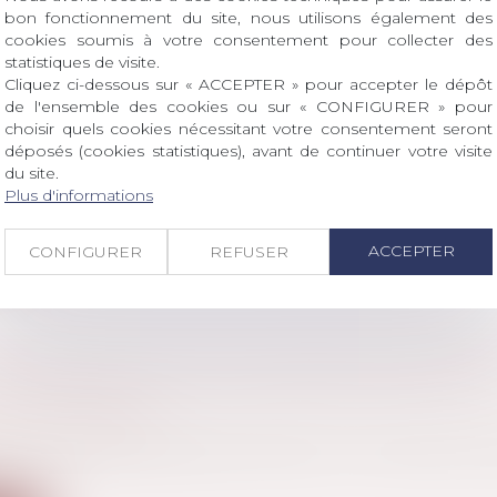
bon fonctionnement du site, nous utilisons également des
cookies soumis à votre consentement pour collecter des
statistiques de visite.
Cliquez ci-dessous sur « ACCEPTER » pour accepter le dépôt
ELLES MESURES POUR FACILITER LE DÉPLO
de l'ensemble des cookies ou sur « CONFIGURER » pour
choisir quels cookies nécessitant votre consentement seront
ARGNE SALARIALE
déposés (cookies statistiques), avant de continuer votre visite
avail - Employeurs
/
Droit de la protection sociale
du site.
er la diffusion de l'intéressement, la loi portant mesure
Plus d'informations
ite
ACCEPTER
CONFIGURER
REFUSER
ISTIQUES DU CDI : LE CONTRAT DE TRAVAIL
NDÉTERMINÉE
avail - Employeurs
de travail à durée indéterminée est un contrat sans li