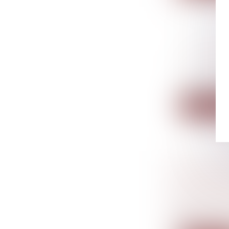
DE NOUV
DE L'ÉP
Droit du tr
Pour facilit
Lire la su
CARACTÉR
DURÉE I
Droit du tr
Le contrat 
de...