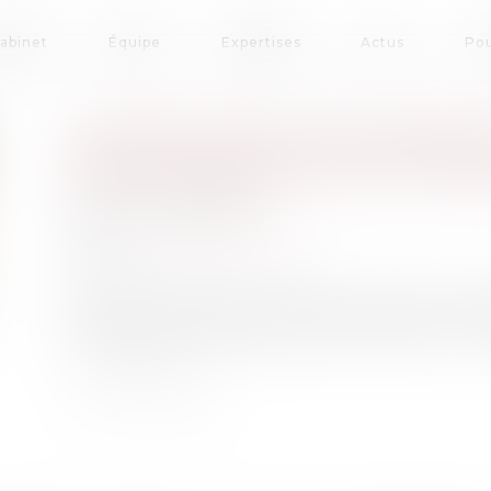
cabinet
Équipe
Expertises
Actus
Pou
ATTESTATION DE FORMATI
RESPONSABILITÉ DE L’EM
Publié le :
12/09/2022
Droit du travail - Salariés
Source :
www.centre-inffo.fr
Plusieurs décisions de justice récentes rap
concernant les attestations de formation : co
Lire la suite