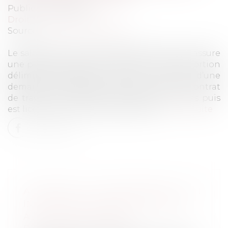
Publié le :
15/11/2022
Droit du travail - Salariés
Source :
www.actu-juridique.fr
Le salarié d’une société de dépannage qui assure
une permanence pour intervenir sur une portion
délimitée d’autoroute saisit le tribunal d’une
demande de résiliation judiciaire de son contrat
de travail et paiement de diverses sommes puis
est licencié un an et demi plus tard...
Lire la suite
ASTREINTE OU PERMANENCE ? UN
IMPORTANT MESSAGE ADRESSÉ
AUX JUGES DU FOND