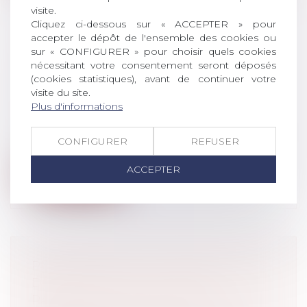
visite.
Cliquez ci-dessous sur « ACCEPTER » pour
accepter le dépôt de l'ensemble des cookies ou
sur « CONFIGURER » pour choisir quels cookies
VICE DU CONSENTEMENT POUR
nécessitant votre consentement seront déposés
INSANITÉ D’ESPRIT
(cookies statistiques), avant de continuer votre
Droit de la famille, des personnes et de
visite du site.
leur patrimoine
/
Patrimoine et
Plus d'informations
succession
Par acte notarié reçu le 12 novembre 2015,
CONFIGURER
REFUSER
un homme et son épouse, ont vendu...
ACCEPTER
Lire la suite
PRÉCISIONS SUR LA PRATIQUE DE
DÉLÉGATION D’AUTORITÉ
PARENTALE EN VUE D’ADOPTION