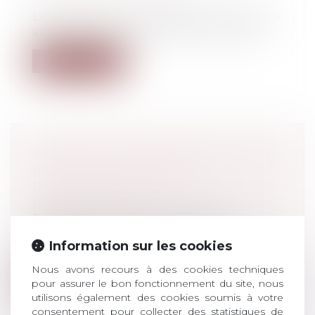
Droit du travail - Salariés
Le salarié d’une société de dépannage qui
assure une permanence pour interven...
Lire la suite
COMMENT TRANSFORMER LES RTT
EN POUVOIR D’ACHAT ?
Droit du travail - Employeurs
/
Droit de la
protection sociale
Jusqu’à fin 2025, les salariés qui le
souhaitent, peuvent demander à leur
Information sur les cookies
emp...
Nous avons recours à des cookies techniques
Lire la suite
pour assurer le bon fonctionnement du site, nous
utilisons également des cookies soumis à votre
consentement pour collecter des statistiques de