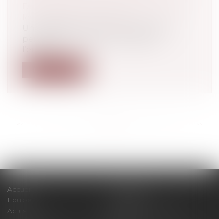
Droit de la famille, des personnes et de
leur patrimoine
/
Filiation
Une délégation d’autorité parentale
permettant la prise en charge de
l’enfant...
Lire la suite
<<
<
...
22
23
24
25
26
27
28
...
>
>>
Accueil
Le cabinet
Équipe
Expertises
Actus
Pour un RDV efficace