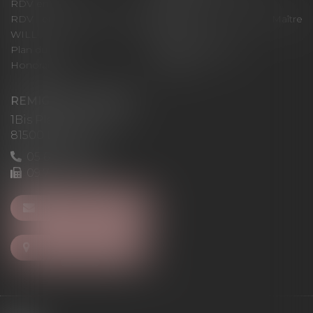
RDV en ligne
Contact
RDV en ligne avec Maître
RDV en ligne avec Maître
WILL
LEVAN
Plan du site
Mentions légales
Honoraires
Articles
REMIGI-WILL-LEVAN
1Bis Place du Foirail
81500 Lavaur
05 63 58 23 64
09 72 65 69 95
NOUS CONTACTER
NOUS LOCALISER