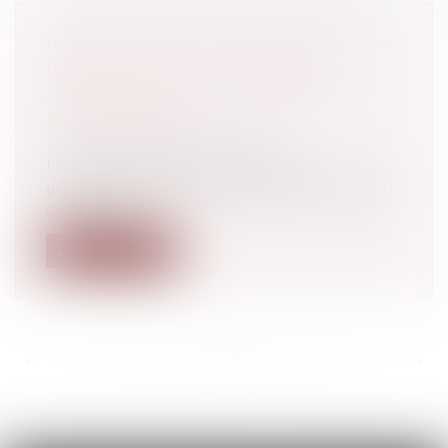
PÉRIODE D’ESSAI EXCÉDANT LA
DURÉE LÉGALE : COMMENT
APPRÉCIER SON CARACTÈRE
RAISONNABLE ?
Droit du travail - Employeurs
Un accord de branche conclu
antérieurement à la loi de modernisation
du march...
Lire la suite
<<
<
...
125
126
127
128
129
130
131
...
>
>>