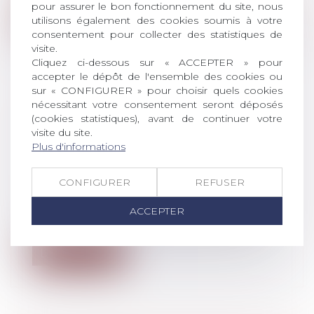
pour assurer le bon fonctionnement du site, nous
Lire la suite
utilisons également des cookies soumis à votre
consentement pour collecter des statistiques de
visite.
Cliquez ci-dessous sur « ACCEPTER » pour
accepter le dépôt de l'ensemble des cookies ou
sur « CONFIGURER » pour choisir quels cookies
nécessitant votre consentement seront déposés
PROJET DE LOI DE FINANCEMENT
(cookies statistiques), avant de continuer votre
DE LA SÉCURITÉ SOCIALE (PLFSS)
visite du site.
POUR 2022 : LES PRINCIPALES
Plus d'informations
MESURES
Droit du travail - Employeurs
/
Droit de la
CONFIGURER
REFUSER
protection sociale
Contraception gratuite pour les femmes
ACCEPTER
de moins de 25 ans, simplification de...
Lire la suite