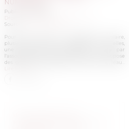
NUMÉRIQUE
Publié le :
12/10/2021
Droit pénal
/
Droit pénal des mineurs
Source :
www.francetvinfo.fr
Pour lutter contre le harcèlement scolaire,
plusieurs initiatives se multiplient. Parmi elles,
une assurance anti-harcèlement, initiée par
l'association Marion La Main Tendue, qui propose
des garanties spécifiques pour limiter ce fléau...
Lire la suite
UNE ASSURANCE ANTI-
HARCÈLEMENT SCOLAIRE POUR