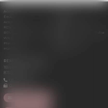
Accueil
Le cabinet
Équipe
Expertises
Actus
Pour un RDV efficace
RDV en ligne
Contact
RDV en ligne avec Maître
RDV en ligne avec Maître
WILL
LEVAN
Plan du site
Mentions légales
Honoraires
Articles
REMIGI-WILL-LEVAN
1Bis Place du Foirail
81500 Lavaur
05 63 58 23 64
09 72 65 69 95
NOUS CONTACTER