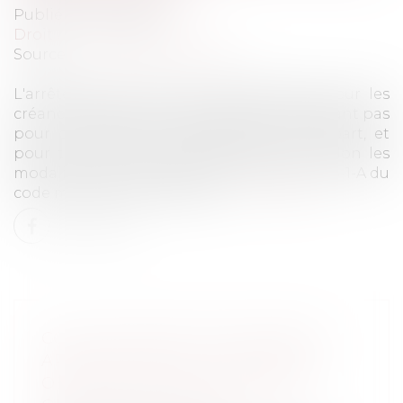
Publié le :
17/01/2020
Droit de la consommation
Source :
www.legifrance.gouv.fr
L'arrêté fixe les taux de l'intérêt légal, pour les
créances des personnes physiques n'agissant pas
pour des besoins professionnels d'une part, et
pour tous les autres cas, d'autre part, selon les
modalités de calcul définies à l'article D. 313-1-A du
code monétaire et financier...
Lire la suite
COUR D’ASSISES DES MINEURS :
APPRÉCIATION DU CARACTÈRE
OBLIGATOIRE DE CERTAINES