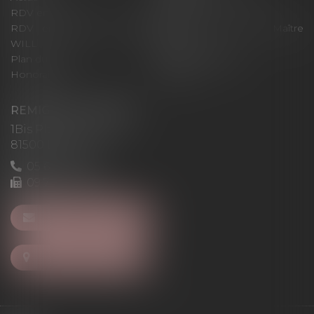
RDV en ligne
Contact
RDV en ligne avec Maître
RDV en ligne avec Maître
WILL
LEVAN
Plan du site
Mentions légales
Honoraires
Articles
REMIGI-WILL-LEVAN
1Bis Place du Foirail
81500 Lavaur
05 63 58 23 64
09 72 65 69 95
NOUS CONTACTER
NOUS LOCALISER