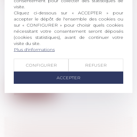
consentement pour collecter des statistiques de
visite.
Cliquez ci-dessous sur « ACCEPTER » pour
accepter le dépôt de l'ensemble des cookies ou
sur « CONFIGURER » pour choisir quels cookies
SANCTION DE L’AMF D'UNE
nécessitant votre consentement seront déposés
SOCIÉTÉ DE GESTION ET SES
(cookies statistiques), avant de continuer votre
DIRIGEANTS POUR DES
visite du site.
MANQUEMENTS À LEURS
Plus d'informations
OBLIGATIONS PROFESSIONNELLES
Droit pénal
/
Droit pénal des affaires
CONFIGURER
REFUSER
Dans sa décision du 20 décembre 2019, la
Commission des sanctions a infligé u...
ACCEPTER
Lire la suite
CARACTÉRISATION D’APOLOGIE