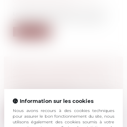
QUESTIONS POSÉES
Droit pénal
/
Droit pénal des mineurs
Les deux questions, portant, l’une, sur la
nécessité de prononcer une condamn...
Lire la suite
ARRÊTÉ DU 23 DÉCEMBRE 2019
RELATIF À LA FIXATION DU TAUX
DE L'INTÉRÊT LÉGAL
Droit de la consommation
L'arrêté fixe les taux de l'intérêt légal, pour
Information sur les cookies
les créances des personnes ph...
Nous avons recours à des cookies techniques
Lire la suite
pour assurer le bon fonctionnement du site, nous
utilisons également des cookies soumis à votre