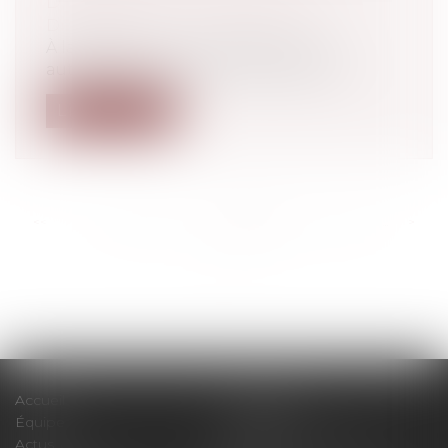
D’ACTES DE TERRORISME
Droit pénal
À la suite d’une visite, effectuée sur
autorisation du JLD, du véhicule utili...
Lire la suite
<<
<
...
295
296
297
298
299
300
301
...
>
>>
Accueil
Le cabinet
Équipe
Expertises
Actus
Pour un RDV efficace