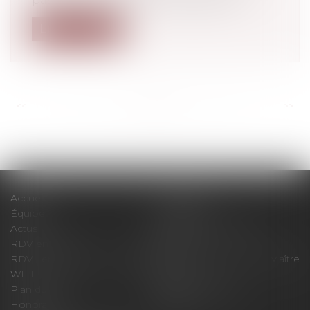
passer à une activité à temps partie...
Lire la suite
<<
<
...
101
102
103
104
105
106
107
...
>
>>
Accueil
Le cabinet
Équipe
Expertises
Actus
Pour un RDV efficace
RDV en ligne
Contact
RDV en ligne avec Maître
RDV en ligne avec Maître
WILL
LEVAN
Plan du site
Mentions légales
Honoraires
Articles