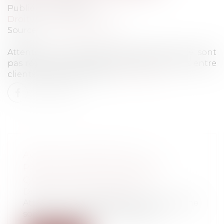
Publié le :
06/01/2022
Droit de la consommation
Source :
www.francetvinfo.fr
Attention : les ventes entre particuliers ne sont
pas régies par les mêmes règles que celles entre
clients et professionnels.
Lire la suite
ACHAT OU VENTE À UN
PARTICULIER SUR INTERNET :
QUELS SONT VOS DROITS ?
Droit de la consommation
Attention : les ventes entre particuliers ne
sont pas régies par les mêmes rè...