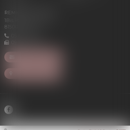
REMIGI-WILL-LEVAN
1Bis Place du Foirail
81500 Lavaur
05 63 58 23 64
09 72 65 69 95
NOUS CONTACTER
NOUS LOCALISER