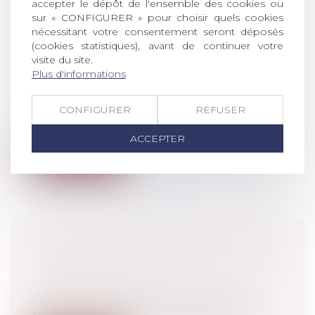
accepter le dépôt de l'ensemble des cookies ou
sur « CONFIGURER » pour choisir quels cookies
NOUVELLE VERSION DU
nécessitant votre consentement seront déposés
PROTOCOLE SANITAIRE ET
(cookies statistiques), avant de continuer votre
visite du site.
TÉLÉTRAVAIL OBLIGATOIRE À
Plus d'informations
PARTIR DU 3 JANVIER
Droit du travail - Employeurs
CONFIGURER
REFUSER
Le Ministère du Travail a publié hier la
nouvelle version du protocole sanita...
ACCEPTER
Lire la suite
LES MODALITÉS DE PASSAGE D'UN
TEMPS PLEIN À UN TEMPS PARTIEL
Droit du travail - Salariés
Salarié à temps plein, vous souhaiteriez