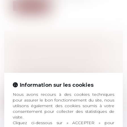
Lire la suite
PROPOSITION DE LOI VISANT À
PERMETTRE L’INSCRIPTION DU
DÉCÈS DES ENFANTS MAJEURS
SUR LE LIVRET DE FAMILLE
Droit de la famille, des personnes et de
leur patrimoine
/
Filiation
Afin de faciliter la justification de la
Information sur les cookies
filiation des enfants, même majeurs,...
Nous avons recours à des cookies techniques
pour assurer le bon fonctionnement du site, nous
Lire la suite
utilisons également des cookies soumis à votre
consentement pour collecter des statistiques de
visite.
Cliquez ci-dessous sur « ACCEPTER » pour