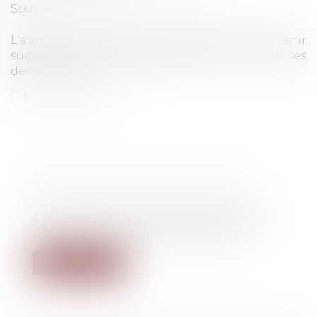
Source :
tribuca.net
L'administration fiscale peut désormais intervenir
suite à la conclusion d'un bail entre une SCI et ses
deux associés.
Lire la suite
ABUS DE DROIT FISCAL ET SCI
Droit pénal
/
Droit pénal des affaires
L'administration fiscale peut désormais
intervenir suite à la conclusion d'un...
Lire la suite