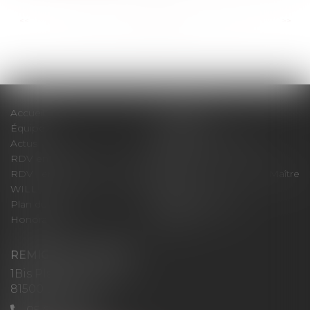
<<
<
...
108
109
110
111
112
113
114
...
>
>>
Accueil
Le cabinet
Équipe
Expertises
Actus
Pour un RDV efficace
RDV en ligne
Contact
RDV en ligne avec Maître
RDV en ligne avec Maître
WILL
LEVAN
Plan du site
Mentions légales
Honoraires
Articles
REMIGI-WILL-LEVAN
1Bis Place du Foirail
81500 Lavaur