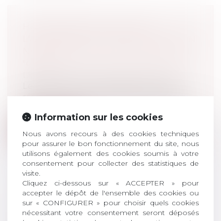
HARCÈLEMENT SCOLAIRE :
L'ASSEMBLÉE NATIONALE VOTE UN
NOUVEAU DÉLIT POUR CRÉER UN
"CHOC"
Droit pénal
/
Droit pénal des mineurs
Le gouvernement souhaite muscler sa
réponse contre le harcèlement scolaire,
a...
Information sur les cookies
Lire la suite
Nous avons recours à des cookies techniques
pour assurer le bon fonctionnement du site, nous
utilisons également des cookies soumis à votre
consentement pour collecter des statistiques de
visite.
Cliquez ci-dessous sur « ACCEPTER » pour
PUIS-JE METTRE MON SALARIÉ À
accepter le dépôt de l'ensemble des cookies ou
sur « CONFIGURER » pour choisir quels cookies
LA RETRAITE ?
nécessitant votre consentement seront déposés
Droit du travail - Employeurs